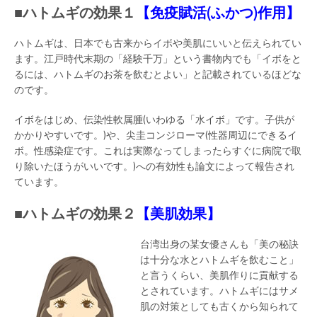
■ハトムギの効果１
【免疫賦活(ふかつ)作用】
ハトムギは、日本でも古来からイボや美肌にいいと伝えられてい
ます。江戸時代末期の「経験千万」という書物内でも「イボをと
るには、ハトムギのお茶を飲むとよい」と記載されているほどな
のです。
イボをはじめ、伝染性軟属腫(いわゆる「水イボ」です。子供が
かかりやすいです。)や、尖圭コンジローマ(性器周辺にできるイ
ボ。性感染症です。これは実際なってしまったらすぐに病院で取
り除いたほうがいいです。)への有効性も論文によって報告され
ています。
■ハトムギの効果２
【美肌効果】
台湾出身の某女優さんも「美の秘訣
は十分な水とハトムギを飲むこと」
と言うくらい、美肌作りに貢献する
とされています。ハトムギにはサメ
肌の対策としても古くから知られて